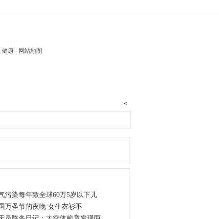
 - 健康 - 网站地图
<
图推荐
点资讯
气污染每年致全球60万5岁以下儿
国万圣节的夜晚 女生衣衫不
天员陈冬日记：太空体检竟发现两