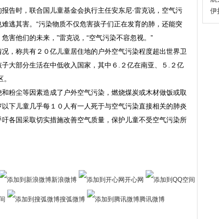
告时，联合国儿童基金会执行主任安东尼·雷克说，空气污
伊
也难逃其害。“污染物质不仅危害孩子们正在发育的肺，还能突
危害他们的未来，”雷克说，“空气污染不容忽视。”
况，称共有２０亿儿童居住地的户外空气污染程度超出世界卫
子大部分生活在中低收入国家，其中６.２亿在南亚、５.２亿
区。
和粉尘等因素造成了户外空气污染，燃烧煤炭或木材做饭或取
岁以下儿童几乎每１０人有一人死于与空气污染直接相关的肺炎
呼吁各国采取切实措施改善空气质量，保护儿童不受空气污染所
新浪微博
开心网
间
搜弧微博
腾讯微博