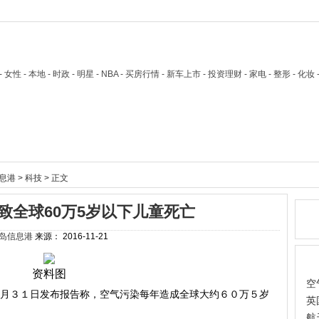
技 - 女性 - 本地 - 时政 - 明星 - NBA - 买房行情 - 新车上市 - 投资理财 - 家电 - 整形 - 化妆
息港
>
科技
> 正文
致全球60万5岁以下儿童死亡
热
岛信息港
来源：
2016-11-21
热
资料图
空
０月３１日发布报告称，空气污染每年造成全球大约６０万５岁
英
航