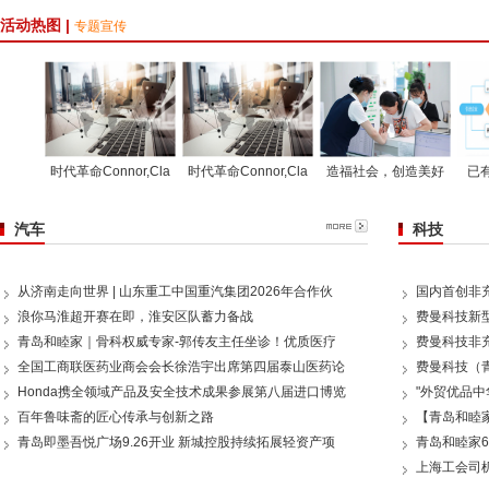
活动热图 |
专题宣传
时代革命Connor,Cla
时代革命Connor,Cla
造福社会，创造美好
已
汽车
科技
从济南走向世界 | 山东重工中国重汽集团2026年合作伙
国内首创非
浪你马淮超开赛在即，淮安区队蓄力备战
费曼科技新
青岛和睦家｜骨科权威专家-郭传友主任坐诊！优质医疗
费曼科技非
全国工商联医药业商会会长徐浩宇出席第四届泰山医药论
费曼科技（
Honda携全领域产品及安全技术成果参展第八届进口博览
"外贸优品中
百年鲁味斋的匠心传承与创新之路
【青岛和睦家
青岛即墨吾悦广场9.26开业 新城控股持续拓展轻资产项
青岛和睦家6
上海工会司