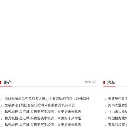
房产
汽车
老戏骨游本昌究竟有多大魅力？看完这档节目，对他路转
美新奥尔良
文献解读 | 荆防合剂治疗荨麻疹的作用机制研究
河南农业职
越秀城投·星汇城|买房要买学校旁，向更好未来靠近！
《山东人看
越秀城投·星汇城|买房要买学校旁，向更好未来靠近！
韩国检方紧
越秀城投·星汇城|买房要买学校旁，向更好未来靠近！
青岛和睦家