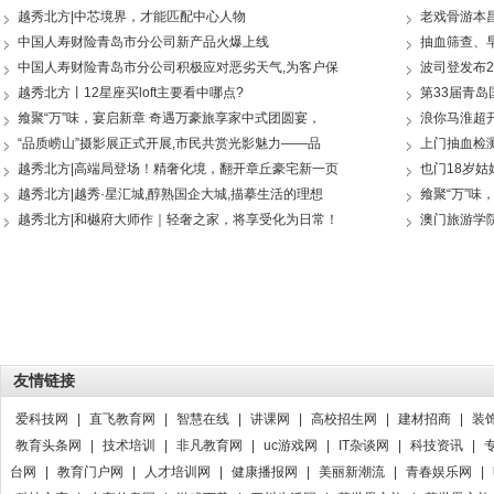
越秀北方|中芯境界，才能匹配中心人物
老戏骨游本
中国人寿财险青岛市分公司新产品火爆上线
抽血筛查、
中国人寿财险青岛市分公司积极应对恶劣天气,为客户保
波司登发布2
越秀北方丨12星座买loft主要看中哪点?
第33届青
飨聚“万”味，宴启新章 奇遇万豪旅享家中式团圆宴，
浪你马淮超
“品质崂山”摄影展正式开展,市民共赏光影魅力——品
上门抽血检
越秀北方|高端局登场！精奢化境，翻开章丘豪宅新一页
也门18岁
越秀北方|越秀·星汇城,醇熟国企大城,描摹生活的理想
飨聚“万”味
越秀北方|和樾府大师作｜轻奢之家，将享受化为日常！
澳门旅游学
友情链接
爱科技网
|
直飞教育网
|
智慧在线
|
讲课网
|
高校招生网
|
建材招商
|
装
教育头条网
|
技术培训
|
非凡教育网
|
uc游戏网
|
IT杂谈网
|
科技资讯
|
台网
|
教育门户网
|
人才培训网
|
健康播报网
|
美丽新潮流
|
青春娱乐网
|