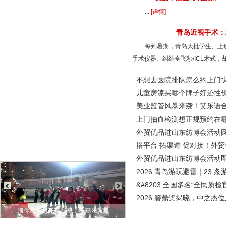
...
[详情]
青岛近视手术：
每到暑期，青岛大批学生、上
手术仪器、纠结全飞秒/ICL术式，却
不想去医院排队怎么约上门
儿童房漆买哪个牌子好还性
美业监管风暴来袭！艾乐语
上门抽血检测想正规预约在
外贸优品进山东纺博会活动圆
搭平台 拓渠道 促对接！外
外贸优品进山东纺博会活动
2026 青岛游玩避雷｜23 
&#8203;全国多名“全民质
2026 箬鼎奖揭晓，中之
超开赛在即，淮安区队蓄
Honda携全领域产品及安全技术成
淮