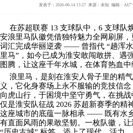
发表于：2026-06-14 13:27 来源：未知 编辑：A
在苏超联赛 13 支球队中，6 支球
安浪里马队徽凭借独特魅力全网刷屏，
词汇完成华丽逆袭 —— 曾指代 “趟浑水
里马”，如今已成为淮安敢闯敢拼、遇
图腾，让这座千年水城，在体育热血中
浪里马，是刻在淮安人骨子里的精气
义，它化身赛场上永不服输的竞技信念
向虎山行，于困境中坚守勇气，在挑战
仅是淮安队征战 2026 苏超新赛季的
这座城市的底蕴一脉相承 —— 既有水
有直面风雨的果敢坚韧。一枚队徽，让
“历史古城” 标签，添上了现代、活力