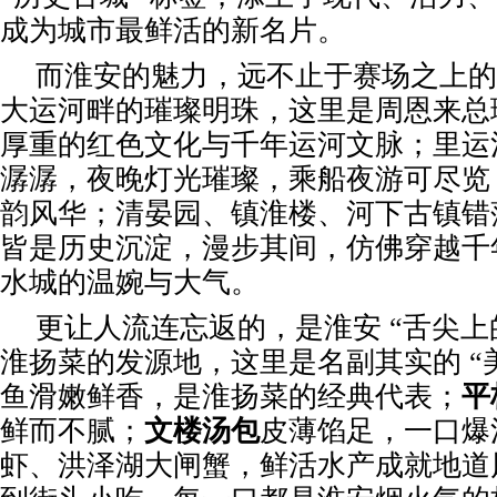
成为城市最鲜活的新名片。
而淮安的魅力，远不止于赛场之上的
大运河畔的璀璨明珠，这里是周恩来总
厚重的红色文化与千年运河文脉；里运
潺潺，夜晚灯光璀璨，乘船夜游可尽览 “
韵风华；清晏园、镇淮楼、河下古镇错
皆是历史沉淀，漫步其间，仿佛穿越千
水城的温婉与大气。
更让人流连忘返的，是淮安 “舌尖上
淮扬菜的发源地，这里是名副其实的 “
鱼滑嫩鲜香，是淮扬菜的经典代表；
平
鲜而不腻；
文楼汤包
皮薄馅足，一口爆
虾、洪泽湖大闸蟹，鲜活水产成就地道