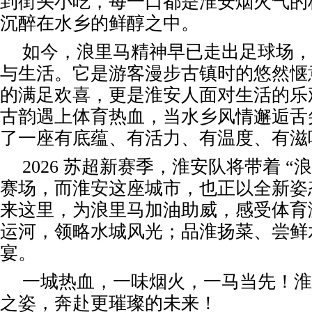
到街头小吃，每一口都是淮安烟火气的
沉醉在水乡的鲜醇之中。
如今，浪里马精神早已走出足球场，
与生活。它是游客漫步古镇时的悠然惬
的满足欢喜，更是淮安人面对生活的乐
古韵遇上体育热血，当水乡风情邂逅舌
了一座有底蕴、有活力、有温度、有滋
2026 苏超新赛季，淮安队将带着 “
赛场，而淮安这座城市，也正以全新姿
来这里，为浪里马加油助威，感受体育
运河，领略水城风光；品淮扬菜、尝鲜
宴。
一城热血，一味烟火，一马当先！淮
之姿，奔赴更璀璨的未来！