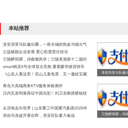
本站推荐
淮安浪里马队徽出圈，一座水城的热血与烟火气
公益赋能企业发展 爱心彰显责任担当
兰陵醉琅琊，诗曲颂风华｜兰陵美酒第十二届封
smart精灵6号全球首次亮相 重塑豪华掀背轿车
淮安浪里马队徽
《山东人看这里！尼山儿童免票，五一遛娃宝藏
青岛大高端商务KTV服务体验测评
日内瓦发明展再绽中国光彩！刘卫东教授硬核技
从济南走向世界 | 山东重工中国重汽集团2026年
兰陵醉琅琊，诗
浪你马淮超开赛在即，淮安区队蓄力备战