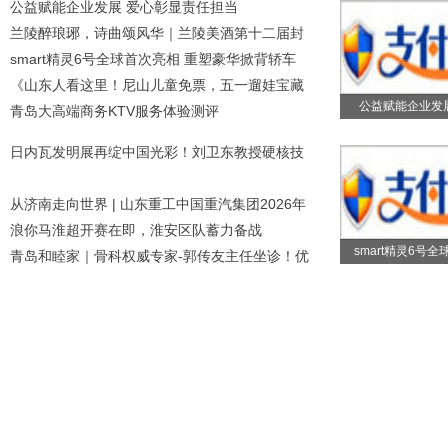
公益赋能企业发展 爱心彰显责任担当
兰陵醉琅琊，诗曲颂风华｜兰陵美酒第十二届封
smart精灵6号全球首次亮相 重塑豪华掀背轿车
《山东人看这里！尼山儿童免票，五一遛娃宝藏
公益赋能企业发
青岛大高端商务KTV服务体验测评
日内瓦发明展再绽中国光彩！刘卫东教授硬核技
从济南走向世界 | 山东重工中国重汽集团2026年
浪你马淮超开赛在即，淮安区队蓄力备战
smart精灵6号全
青岛和睦家｜骨科权威专家-郭传友主任坐诊！优